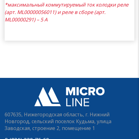
*максимальный коммутируемый ток колодки реле
(арт. ML00000056011) и реле в сборе (арт.
ML00000291) – 5 А
607635, Нижегородская область, г. Нижний
Новгород, сельский поселок Кудьма, улица
Заводская, строение 2, помещение 1