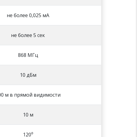
не более 0,025 мА
не более 5 сек
868 МГц
10 дБм
00 м в прямой видимости
10 м
120⁰