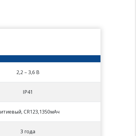
2,2 – 3,6 В
IP41
итиевый, CR123,1350мАч
3 года