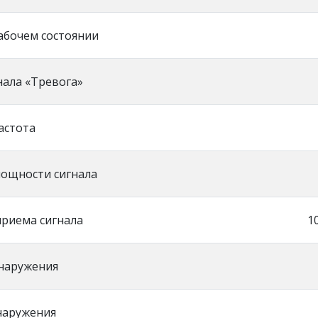
абочем состоянии
нала «Тревога»
астота
ощности сигнала
приема сигнала
1
наружения
наружения