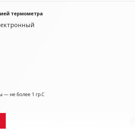
кцией термометра
лектронный
— не более 1 гр.С