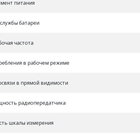
емент питания
 службы батареи
бочая частота
ребления в рабочем режиме
освязи в прямой видимости
щность радиопередатчика
сть шкалы измерения