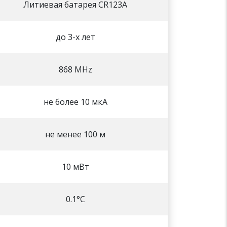
Литиевая батарея CR123А
до 3-х лет
868 МHz
не более 10 мкА
не менее 100 м
10 мВт
0.1°C