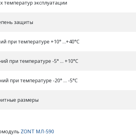
х температур эксплуатации
епень защиты
ий при температуре +10° …+40°C
ий при температуре -5° … +10°C
ий при температуре -20° … -5°C
ритные размеры
иомодуль
ZONT МЛ-590