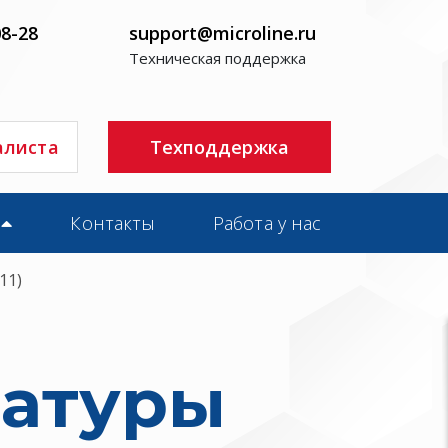
08-28
support@microline.ru
Техническая поддержка
алиста
Техподдержка
Контакты
Работа у нас
11)
ратуры