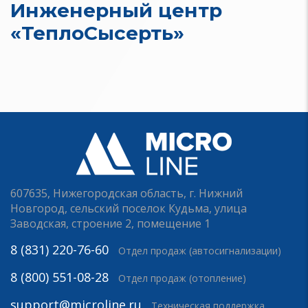
Инженерный центр
«ТеплоСысерть»
607635, Нижегородская область, г. Нижний
Новгород, сельский поселок Кудьма, улица
Заводская, строение 2, помещение 1
8 (831) 220-76-60
Отдел продаж (автосигнализации)
8 (800) 551-08-28
Отдел продаж (отопление)
support@microline.ru
Техническая поддержка