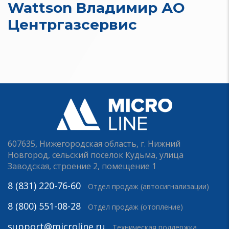
Wattson Владимир АО
Центргазсервис
607635, Нижегородская область, г. Нижний
Новгород, сельский поселок Кудьма, улица
Заводская, строение 2, помещение 1
8 (831) 220-76-60
Отдел продаж (автосигнализации)
8 (800) 551-08-28
Отдел продаж (отопление)
support@microline.ru
Техническая поддержка