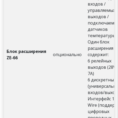
входов /
управляемых
выходов /
подключаемы
датчиков
температуры
Один блок
расширения
Блок расширения
опционально
содержит:
ZE-66
6 релейных
выходов (28V,
7А)
6 дискретных
(универсальны
входов/выход
Интерфейс 1-
Wire (поддер
цифровых
проводных