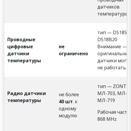
датчиков
температуры)
тип — DS18S20
Проводные
DS18B20
цифровые
не
Внимание — н
датчики
ограничено
оригинальны
температуры
датчики могу
не работать
тип — ZONT
Радио датчики
МЛ-703, МЛ-71
не более
температуры
МЛ-719
40 шт
. к
одному
Рабочая часто
модулю
868 MHz