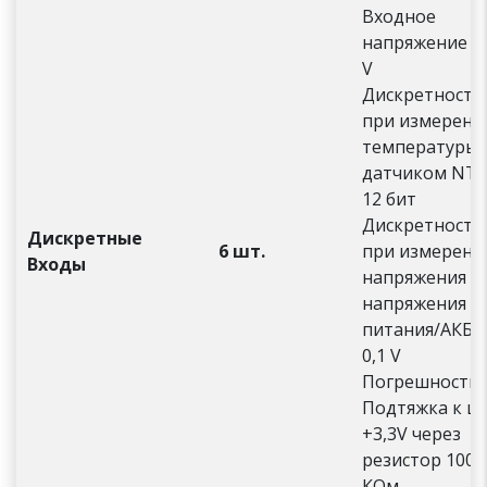
Входное
напряжение 0
V
Дискретность
при измерени
температуры
датчиком NT
12 бит
Дискретность
Дискретные
6 шт.
при измерени
Входы
напряжения (и
напряжения
питания/АКБ)
0,1 V
Погрешность 
Подтяжка к ц
+3,3V через
резистор 100
КОм