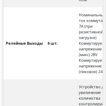
Номинальный
ток коммутац
7А (при
резистивной
нагрузке)
Релейные Выходы
6 шт.
Коммутируем
напряжение D
(макс) 28V
Коммутируем
напряжение A
(пиковое) 240
Устройство дл
увеличения
количества
контролируе