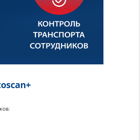
toscan+
ков: