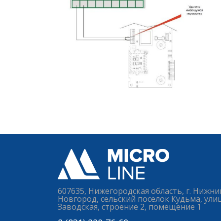
607635, Нижегородская область, г. Нижни
Новгород, сельский поселок Кудьма, ули
Заводская, строение 2, помещение 1