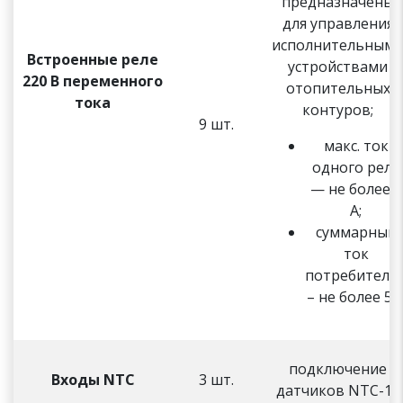
предназначены
для управления
исполнительным
Встроенные реле
устройствами
220 В переменного
отопительных
тока
контуров;
9 шт.
макс. ток
одного реле
— не более 2
А;
суммарный
ток
потребителе
– не более 5 
подключение
Входы NTC
3 шт.
датчиков NTC-10