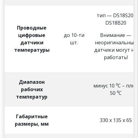
тип — DS18S20,
DS18B20
Проводные
цифровые
до 10-ти
Внимание —
датчики
шт.
неоригинальные
температуры
датчики могут не
работать!
Диапазон
минус 10 ⁰С – плю
рабочих
50 ⁰С
температур
Габаритные
330 х 135 х 65
размеры, мм