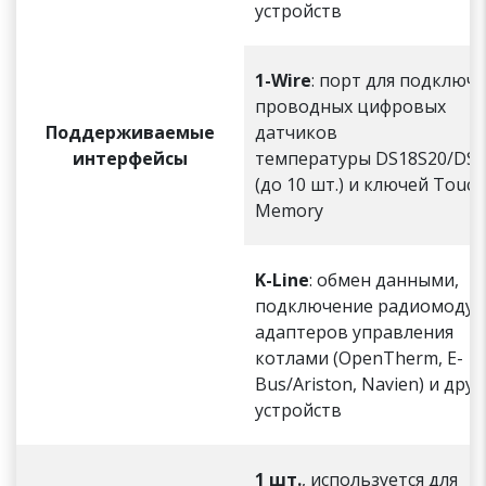
устройств
1-Wire
: порт для подключ
проводных цифровых
Поддерживаемые
датчиков
интерфейсы
температуры DS18S20/DS
(до 10 шт.) и ключей Touch
Memory
K-Line
: обмен данными,
подключение радиомодул
адаптеров управления
котлами (OpenTherm, E-
Bus/Ariston, Navien) и друг
устройств
1 шт.
, используется для