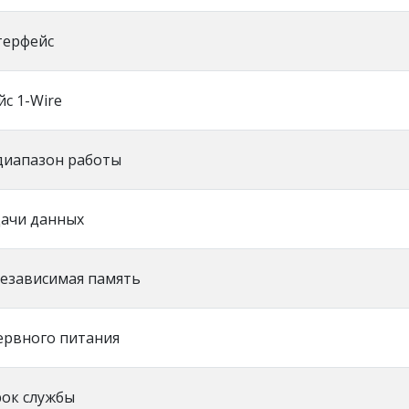
терфейс
с 1-Wire
диапазон работы
дачи данных
независимая память
ервного питания
рок службы