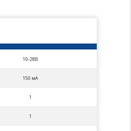
10-28В
150 мА
1
1