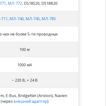
771
,
МЛ-772
, DS18S20, DS18B20
-711
,
МЛ-740
,
МЛ-745
,
МЛ-785
из них не более 5-ти проводных
100 м
1000 мА
~ 220 В, = 24 В
, E-Bus, BridgeNet (Ariston), Navien
(через
внешний адаптер
)