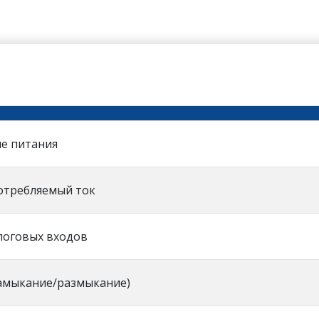
е питания
отребляемый ток
логовых входов
замыкание/размыкание)