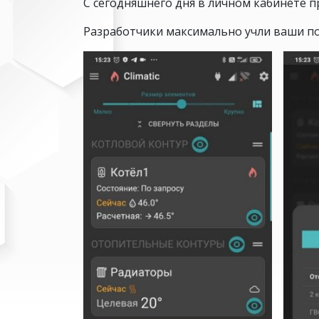
С сегодняшнего дня в личном кабинете 
Разработчики максимально учли ваши по