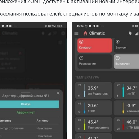
приложения ZONT доступен к активации новый интерфей
желания пользователей, специалистов по монтажу и з