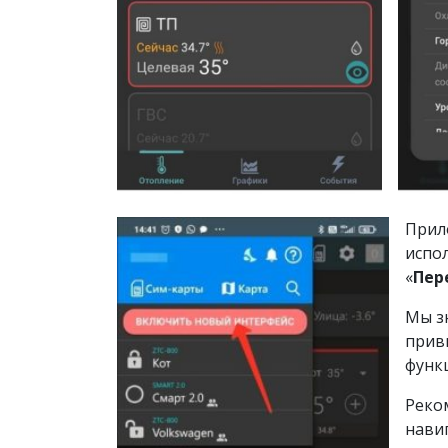
Прил
испо
«
Пер
Мы з
прив
функ
Реко
нави