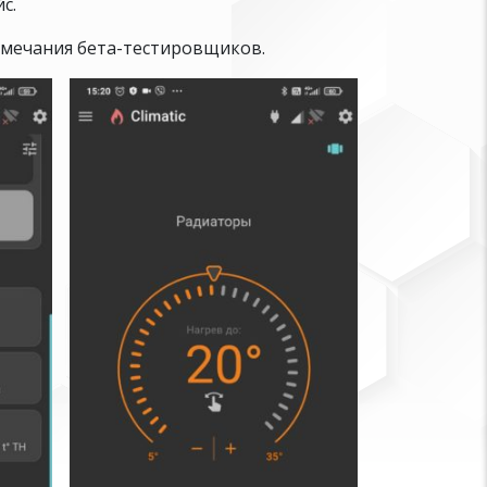
с.
амечания бета-тестировщиков.