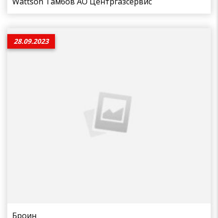
Wattson Тамбов АО Центргазсервис
28.09.2023
Броин