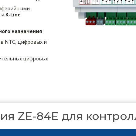
риферийными
5
и
K-Line
ного назначения
в NTC, цифровых и
ительных цифровых
ия ZE-84E для контро