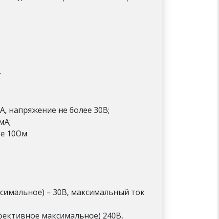
.
, напряжение не более 30В;
мА;
ее 10Ом
симальное) – 30В, максимальный ток
ективное максимальное) 240В,