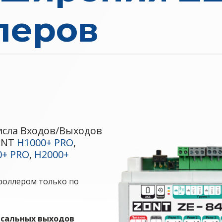
леров
исла Входов/Выходов
ONT
H1000+ PRO
,
0+ PRO
,
H2000+
роллером только по
сальных выходов