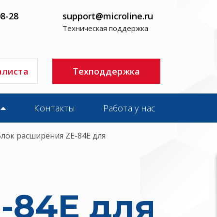
08-28
support@microline.ru
Техническая поддержка
алиста
Техподдержка
Контакты
Работа у нас
Блок расширения ZE-84E для
-84E для