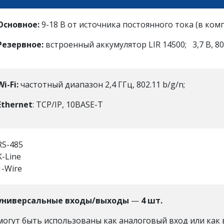
Основное:
9-18 В от источника постоянного тока (в ком
Резервное:
встроенный аккумулятор LIR 14500; 3,7 В, 8
Wi-Fi:
частотный диапазон 2,4 ГГц, 802.11 b/g/n;
Ethernet
: TCP/IP, 10BASE-T
RS-485
K-Line
1-Wire
универсальные входы/выходы
—
4 шт.
могут быть использованы как аналоговый вход или как