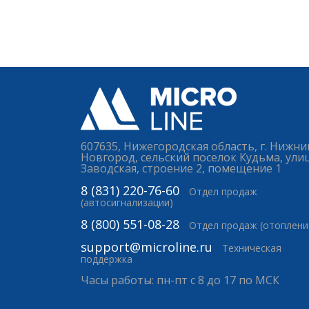
607635, Нижегородская область, г. Нижни
Новгород, сельский поселок Кудьма, ули
Заводская, строение 2, помещение 1
8 (831) 220-76-60
Отдел продаж
(автосигнализации)
8 (800) 551-08-28
Отдел продаж (отоплени
support@microline.ru
Техническая
поддержка
Часы работы: пн-пт с 8 до 17 по МСК