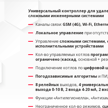
Универсальный контроллер для удал
сложными инженерными системами
Каналы связи:
GSM (4G), Wi-Fi, Ethern
Локальное управление
при отсутст
Управление
сложными системами, 
исполнительными устройствами
Кол-во управляемых котлов
програм
ограничено
(
каскад
, основной + ре
Подключение котлов по
цифровой 
Погодозависимые алгоритмы
и ПИ
8 релейных
выходов,
4 универсаль
выхода 0-10 В, 2 входа 4-20 мА, 2 вх
Функции «Антилегионелла», «Антизам
Неограниченное кол-во режимов,
сц