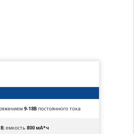
пряжением
9-18В
постоянного тока
 В
; емкость
800 мА*ч