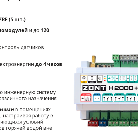
ZRE (5 шт.)
диомодулей
и до
120
онтроль датчиков
лектроэнергии
до 4 часов
ю инженерную систему
 различного назначения:
виями
в помещениях
, настраивая работу в
няющихся условий
ов горячей водой вне