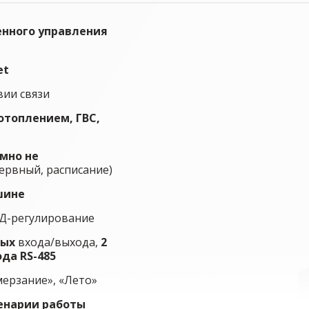
енного управления
et
вии связи
отоплением, ГВС,
мно не
зервный, расписание)
шине
Д-регулирование
ных
входа/выхода,
2
ода RS-485
ерзание», «Лето»
енарии работы