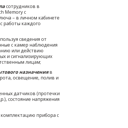
упа
сотрудников в
h Memory с
юча – в личном кабинете
 с работы каждого
спользуя сведения от
нные с камер наблюдения
санию или действию
ных и сигнализирующих
етственным лицам;
ытового назначения
в
рота, освещение, полив и
нных датчиков (протечки
др.), состояние напряжения
в комплектацию прибора с