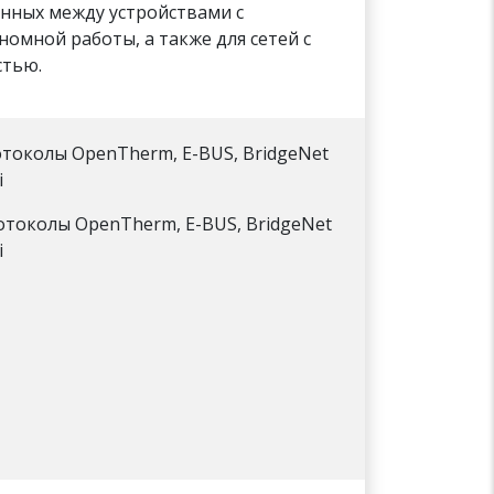
анных между устройствами с
мной работы, а также для сетей с
стью.
токолы OpenTherm, E-BUS, BridgeNet
i
отоколы OpenTherm, E-BUS, BridgeNet
i