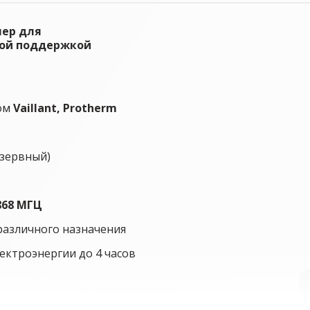
ер для
нной поддержкой
лом
Vaillant
, Protherm
езервный)
868 МГЦ
азличного назначения
ектроэнергии до 4 часов