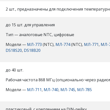
2 шт., предназначены для подключения температурн
до 15 шт. для управления
Тип — аналоговые NTC, цифровые
Модели —
МЛ-773
(NTC),
МЛ-774
(NTC),
МЛ-771
,
МЛ-
DS18S20
,
DS18B20
до 40 шт.
Рабочая частота 868 МГц (опционально через радио
Модели —
МЛ-711
,
МЛ-740
,
МЛ-745
,
МЛ-785
пластиковый, с креплением на DIN-рейку