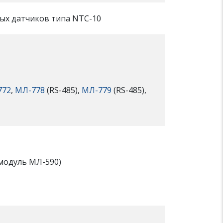
ых датчиков типа NTC-10
772
,
МЛ-778
(RS-485),
МЛ-779
(RS-485),
модуль МЛ-590)