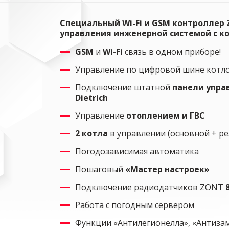
Специальный Wi-Fi и GSM контроллер
управления инженерной системой с кот
GSM
и
Wi-Fi
связь в одном приборе!
Управление по цифровой шине кот
Подключение штатной
панели упра
Dietrich
Управление
отоплением и ГВС
2 котла
в управлении (основной + р
Погодозависимая автоматика
Пошаговый
«Мастер настроек»
Подключение радиодатчиков ZONT
Работа с погодным сервером
Функции «Антилегионелла», «Антизам