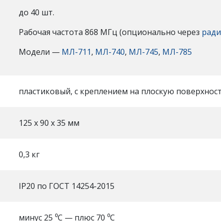
до 40 шт.
Рабочая частота 868 МГц (опционально через
рад
Модели —
МЛ-711
,
МЛ-740
,
МЛ-745
,
МЛ-785
пластиковый, с креплением на плоскую поверхност
125 х 90 х 35 мм
0,3 кг
IP20 по ГОСТ 14254-2015
минус 25 ⁰С — плюс 70 ⁰С