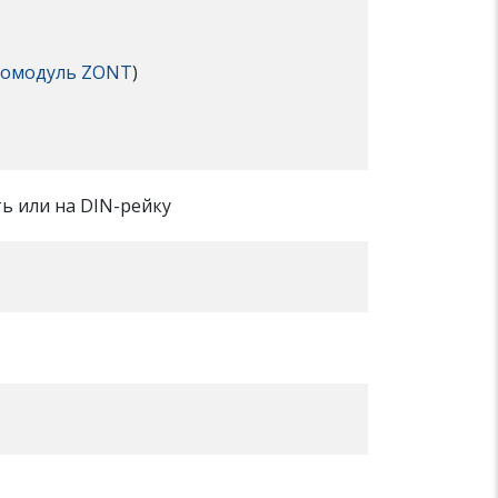
иомодуль ZONT
)
ь или на DIN-рейку