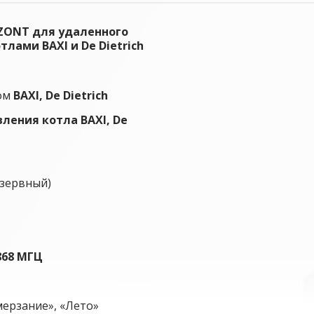
 ZONT для удаленного
лами BAXI и De Dietrich
лом
BAXI, De Dietrich
вления котла
BAXI, De
езервный)
868 МГЦ
ерзание», «Лето»