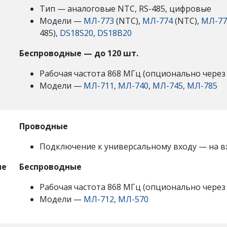
Тип — аналоговые NTC, RS-485, цифровые
Модели —
МЛ-773
(NTC),
МЛ-774
(NTC),
МЛ-77
485),
DS18S20
,
DS18B20
Беспроводные —
до 120 шт.
Рабочая частота 868 МГц (опционально чере
Модели —
МЛ-711
,
МЛ-740
,
МЛ-745
,
МЛ-785
Проводные
Подключение к универсальному входу — на вх
ые
Беспроводные
Рабочая частота 868 МГц (опционально чере
Модели —
МЛ-712
,
МЛ-570