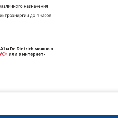
азличного назначения
ектроэнергии до 4 часов
I и De Dietrich можно в
УС»
или в интернет-
+