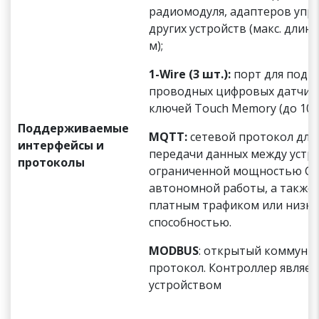
радиомодуля, адаптеров упр
других устройств (макс. длина
м);
1-Wire (3 шт.):
порт для подк
проводных цифровых датчик
ключей Touch Memory (до 10 ш
Поддерживаемые
MQTT:
сетевой протокол для
интерфейсы и
передачи данных между устр
протоколы
ограниченной мощностью CP
автономной работы, а также д
платным трафиком или низко
способностью.
MODBUS
: открытый коммун
протокол. Контроллер являетс
устройством