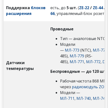
Поддержка
блоков
есть, до
5 шт.
(
ZE-22
/
ZE-44
/
расширения
66
, управляемый блок розето
Проводные
Тип — аналоговые NTC, 
Модели
—
МЛ-773
(NTC),
МЛ-774
485),
МЛ-779
(RS-
485),
МЛ-771
,
МЛ-772
,
DS
Датчики
температуры
Беспроводные —
до 120 шт.
Рабочая частота 868 МГ
через
радиомодуль ZON
Модели —
МЛ-711
,
МЛ-740
,
МЛ-745