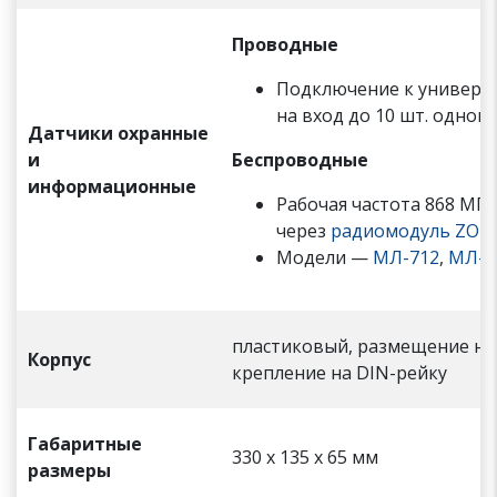
Проводные
Подключение к универс
на вход до 10 шт. одног
Датчики охранные
и
Беспроводные
информационные
Рабочая частота 868 МГ
через
радиомодуль ZON
Модели —
МЛ-712
,
МЛ-5
пластиковый, размещение на
Корпус
крепление на DIN-рейку
Габаритные
330 х 135 х 65 мм
размеры