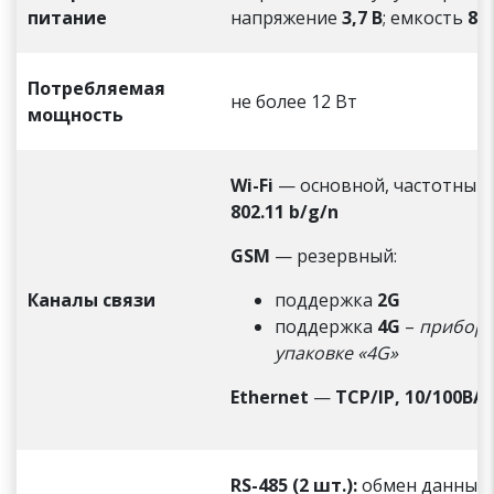
питание
напряжение
3,7 В
; емкость
80
Потребляемая
не более 12 Вт
мощность
Wi-Fi
— основной, частотный
802.11 b/g/n
GSM
— резервный:
Каналы связи
поддержка
2G
поддержка
4G
–
приборы
упаковке «4G»
Ethernet
—
TCP/IP, 10/100BAS
RS-485 (2 шт.):
обмен данными