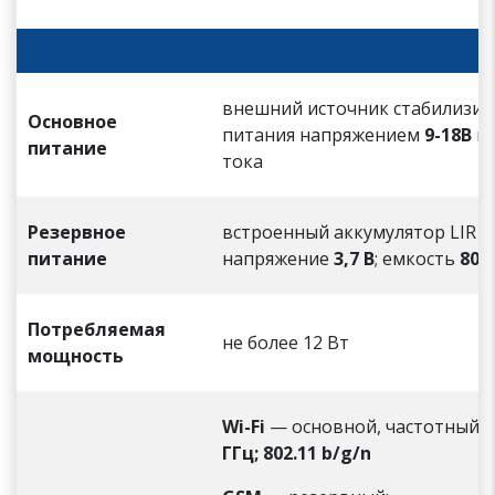
внешний источник стабилизи
Основное
питания напряжением
9-18В
по
питание
тока
Резервное
встроенный аккумулятор LIR 1
питание
напряжение
3,7 В
; емкость
800
Потребляемая
не более 12 Вт
мощность
Wi-Fi
— основной, частотный 
ГГц; 802.11 b/g/n