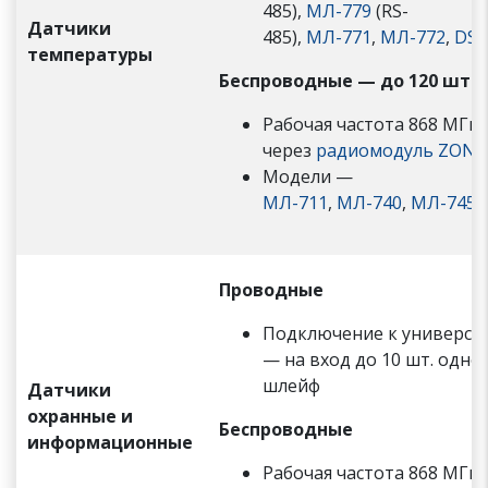
485),
МЛ-779
(RS-
Датчики
485),
МЛ-771
,
МЛ-772
,
DS1
температуры
Беспроводные —
до 120 шт.
Рабочая частота 868 МГц
через
радиомодуль ZONT
Модели —
МЛ-711
,
МЛ-740
,
МЛ-745
,
Проводные
Подключение к универса
— на вход до 10 шт. одно
шлейф
Датчики
охранные и
Беспроводные
информационные
Рабочая частота 868 МГц