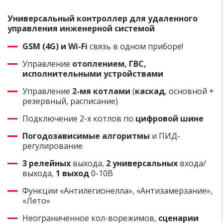
Универсальный контроллер для удаленного
управления инженерной системой
GSM (4G) и Wi-Fi
связь в одном приборе!
Управление
отоплением, ГВС,
исполнительными устройствами
Управление
2-мя котлами
(
каскад
, основной +
резервный, расписание)
Подключение 2-х котлов по
цифровой шине
Погодозависимые алгоритмы
и ПИД-
регулирование
3 релейных
выхода,
2 универсальных
входа/
выхода,
1 выход
0-10В
Функции «Антилегионелла», «Антизамерзание»,
«Лето»
Неограниченное кол-ворежимов,
сценарии