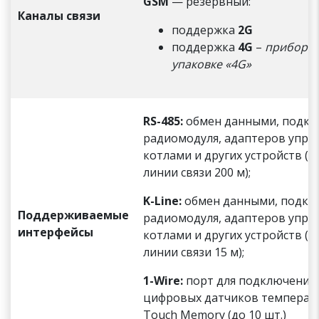
GSM
— резервный:
Каналы связи
поддержка
2G
поддержка
4G
–
приборы 
упаковке «4G»
RS-485:
обмен данными, подкл
радиомодуля, адаптеров упра
котлами и других устройств (м
линии связи 200 м);
K-Line:
обмен данными, подкл
Поддерживаемые
радиомодуля, адаптеров упра
интерфейсы
котлами и других устройств (м
линии связи 15 м);
1-Wire:
порт для подключения
цифровых датчиков температ
Touch Memory (до 10 шт.)