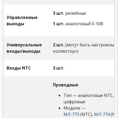
3 шт.
релейные
Управляемые
выходы
1 шт.
аналоговый 0-10В
Универсальные
2 шт.
(могут быть настроены 
входы/выходы
коллектор»)
Входы
NTC
3 шт.
Проводные
Тип — аналоговые NTC, R
цифровые
Модели —
МЛ-773
(NTC),
МЛ-774
(NT