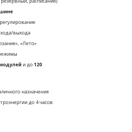
 резервный, расписание)
 шине
регулирование
входа/выхода
рзание», «Лето»
 режимы
омодулей
и до
120
зличного назначения
троэнергии до 4 часов