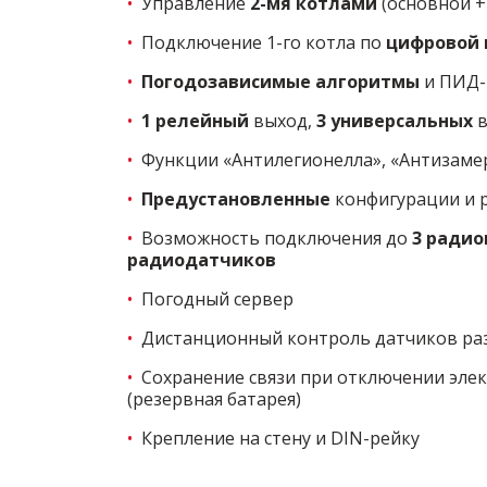
•
Управление
2-мя котлами
(основной +
•
Подключение 1-го котла по
цифровой
•
Погодозависимые алгоритмы
и ПИД-
•
1 релейный
выход,
3 универсальных
•
Функции «Антилегионелла», «Антизаме
•
Предустановленные
конфигурации и
•
Возможность подключения до
3 ради
радиодатчиков
•
Погодный сервер
•
Дистанционный контроль датчиков ра
•
Сохранение связи при отключении элек
(резервная батарея)
•
Крепление на стену и DIN-рейку