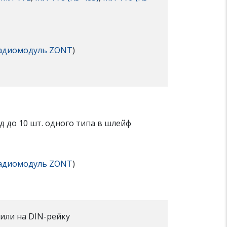
адиомодуль ZONT
)
 до 10 шт. одного типа в шлейф
адиомодуль ZONT
)
или на DIN-рейку