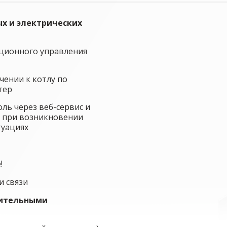
х и электрических
нционного
управления
чении к котлу по
тер
ль через веб-сервис и
 при возникновении
туациях
!
и связи
нительными