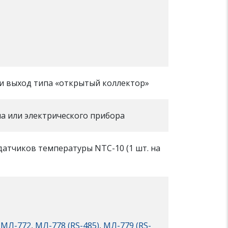
ли выход типа «открытый коллектор»
ла или электрического прибора
датчиков температуры NTC-10 (1 шт. на
,
МЛ-772
,
МЛ-778 (RS-485)
,
МЛ-779 (RS-